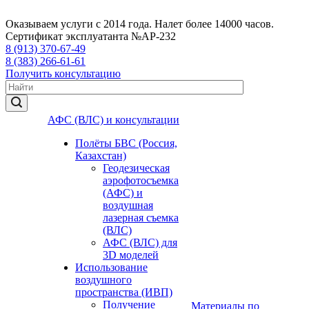
Оказываем услуги с 2014 года. Налет более 14000 часов.
Сертификат эксплуатанта №АР-232
8 (913) 370-67-49
8 (383) 266-61-61
Получить консультацию
АФС (ВЛС) и консультации
Полёты БВС (Россия,
Казахстан)
Геодезическая
аэрофотосъемка
(АФС) и
воздушная
лазерная съемка
(ВЛС)
АФС (ВЛС) для
3D моделей
Использование
воздушного
пространства (ИВП)
Получение
Материалы по