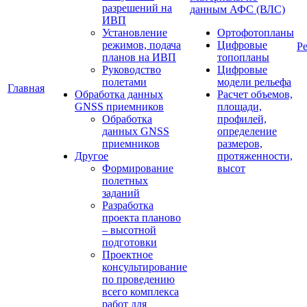
разрешений на
данным АФС (ВЛС)
ИВП
Установление
Ортофотопланы
режимов, подача
Цифровые
Р
планов на ИВП
топопланы
Руководство
Цифровые
полетами
модели рельефа
Главная
Обработка данных
Расчет объемов,
GNSS приемников
площади,
Обработка
профилей,
данных GNSS
определение
приемников
размеров,
Другое
протяженности,
Формирование
высот
полетных
заданий
Разработка
проекта планово
– высотной
подготовки
Проектное
консультирование
по проведению
всего комплекса
работ для