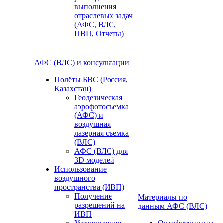
выполнения
отраслевых задач
(АФС, ВЛС,
ПВП, Отчеты)
АФС (ВЛС) и консультации
Полёты БВС (Россия,
Казахстан)
Геодезическая
аэрофотосъемка
(АФС) и
воздушная
лазерная съемка
(ВЛС)
АФС (ВЛС) для
3D моделей
Использование
воздушного
пространства (ИВП)
Получение
Материалы по
разрешений на
данным АФС (ВЛС)
ИВП
Установление
Ортофотопланы