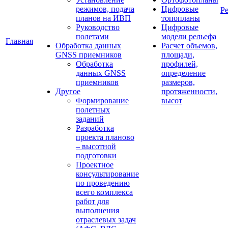
режимов, подача
Цифровые
Р
планов на ИВП
топопланы
Руководство
Цифровые
полетами
модели рельефа
Главная
Обработка данных
Расчет объемов,
GNSS приемников
площади,
Обработка
профилей,
данных GNSS
определение
приемников
размеров,
Другое
протяженности,
Формирование
высот
полетных
заданий
Разработка
проекта планово
– высотной
подготовки
Проектное
консультирование
по проведению
всего комплекса
работ для
выполнения
отраслевых задач