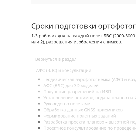
Сроки подготовки ортофотоп
1-3 рабочих дня на каждый полет БВС (2000-3000
или 2), разрешения изображения снимков.
Вернуться в раздел
АФС (ВЛС) и консультации
Геодезическая аэрофотосъемка (АФС) и воз
АФС (ВЛС) для 3D моделей
Получение разрешений на ИВП
Установление режимов, подача планов на
Руководство полетами
Обработка данных GNSS приемников
Формирование полетных заданий
Разработка проекта планово – высотной по
Проектное консультирование по проведени