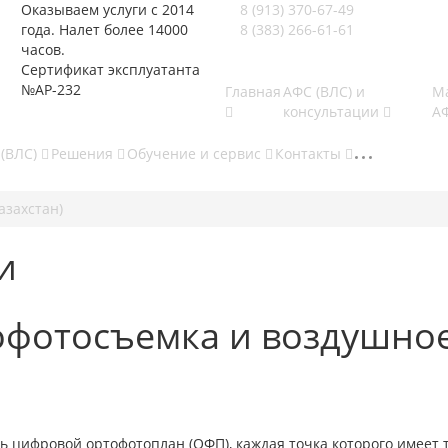
Оказываем услуги с 2014
8 (913) 370-67-49
года. Налет более 14000
8 (383) 266-61-61
часов.
Сертификат эксплуатанта
№АР-232
Главная
АФС (ВЛС) и
М
консультации
А
(ВЛС)
Решения
Обучение и сервис
Контакты
азахстан)
и
офотосъемка и воздушно
ь цифровой ортофотоплан (ОФП), каждая точка которого имеет