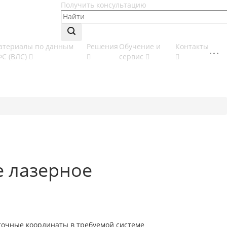
Получить консультацию
атериалы по данным
Решения
Обучение и
Контакты
ФС (ВЛС)
сервис
е лазерное
 точные координаты в требуемой системе