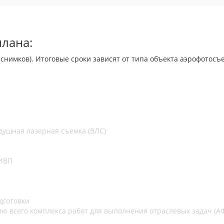
лана:
 снимков). Итоговые сроки зависят от типа объекта аэрофотосъ
душная лазерная съемка (ВЛС)
 ИВП
дготовки
ю всего комплекса работ для выполнения отраслевых задач (АФ