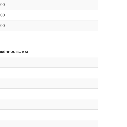
500
500
000
жённость, км