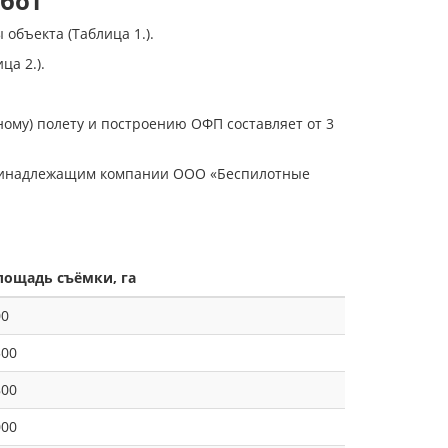
бот
объекта (Таблица 1.).
а 2.).
ому) полету и построению ОФП составляет от 3
 принадлежащим компании ООО «Беспилотные
лощадь съёмки, га
00
500
800
000