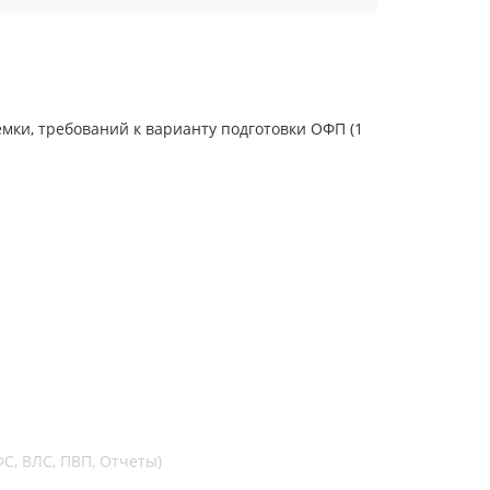
емки, требований к варианту подготовки ОФП (1
С, ВЛС, ПВП, Отчеты)