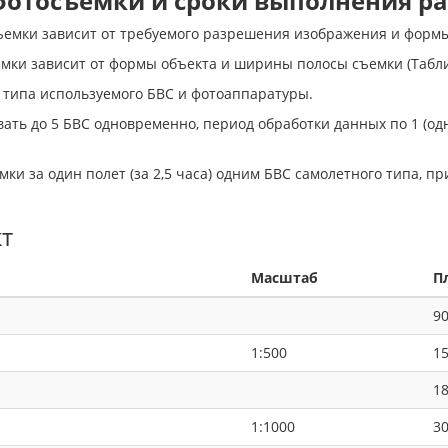
фотосъемки и сроки выполнения ра
емки зависит от требуемого разрешения изображения и формы 
мки зависит от формы объекта и ширины полосы съемки (Таблиц
 типа используемого БВС и фотоаппаратуры.
ь до 5 БВС одновременно, период обработки данных по 1 (одн
ки за один полет (за 2,5 часа) одним БВС самолетного типа,
т
Масштаб
П
9
1:500
1
1
1:1000
3