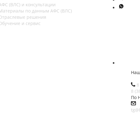
АФС (ВЛС) и консультации
Материалы по данным АФС (ВЛС)
Отраслевые решения
Обучение и сервис
Наш
8
8 (3
По 
tg@