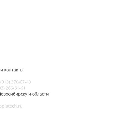
и контакты
 (913) 370-67-49
83) 266-61-61
Новосибирску и области
bplatech.ru