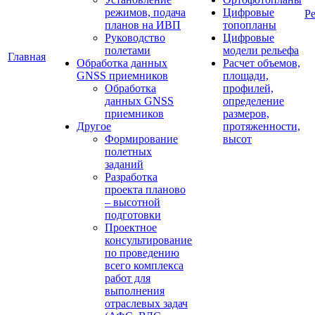
режимов, подача
Цифровые
Р
планов на ИВП
топопланы
Руководство
Цифровые
полетами
модели рельефа
Главная
Обработка данных
Расчет объемов,
GNSS приемников
площади,
Обработка
профилей,
данных GNSS
определение
приемников
размеров,
Другое
протяженности,
Формирование
высот
полетных
заданий
Разработка
проекта планово
– высотной
подготовки
Проектное
консультирование
по проведению
всего комплекса
работ для
выполнения
отраслевых задач